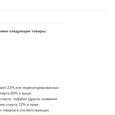
манию следующие товары:
ышает 22% или неденатурированных
спирта 80% и выше;
 спирта, таффии (другое название
ием спирта 22% и ниже;
ых товаров в соответствующих