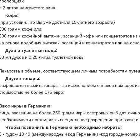
пропорциях
и 2 литра неигристого вина
Кофе:
(при условии, что Вы уже достигли 15-летнего возраста)
500 грамм кофе или;
200 грамм кофейной вытяжки, эссенций кофе или концентратов из 
на основе подобных вытяжек, эссенций и концентратов или на осно
Духи и туалетная вода:
50 мл духов и 0,25 литра туалетной воды
Лекарства в объеме, соответствующем личным потребностям путе
Другие товары:
разрешается ввозить товары - за исключением сплавов накладок из 
стоимостью не более 175 евро;
Ввоз икры в Германию:
лица, ввозящие не более 250 грамм икры осетровых рыб для лично
необходимости предъявлять специальное разрешение при ввозе и 
Чтобы позвонить в Германию необходимо набрать:
8 - гудок- 10 49 (международный код Германии) -код города-номер