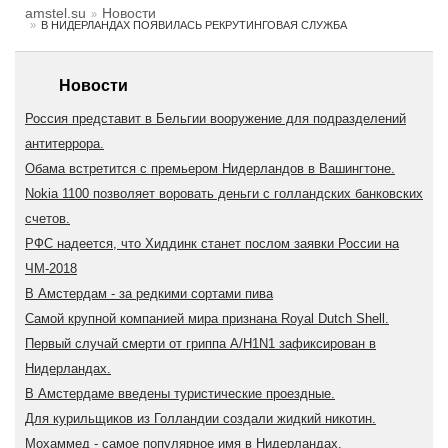
amstel.su
Новости
В НИДЕРЛАНДАХ ПОЯВИЛАСЬ РЕКРУТИНГОВАЯ СЛУЖБА
Новости
Россия представит в Бельгии вооружение для подразделений
антитеррора.
Обама встретится с премьером Нидерландов в Вашингтоне.
Nokia 1100 позволяет воровать деньги с голландских банковских
счетов.
РФС надеется, что Хиддинк станет послом заявки России на
ЧМ-2018
В Амстердам - за редкими сортами пива
Самой крупной компанией мира признана Royal Dutch Shell.
Первый случай смерти от гриппа A/H1N1 зафиксирован в
Нидерландах.
В Амстердаме введены туристические проездные.
Для курильщиков из Голландии создали жидкий никотин.
Мохаммед - самое популярное имя в Нидерландах.