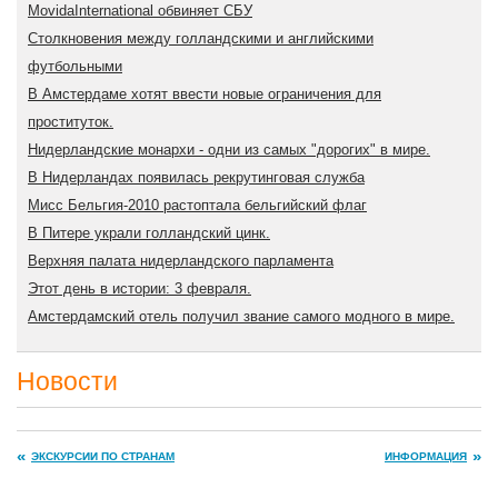
MovidaInternational обвиняет СБУ
Cтолкновения между голландскими и английскими
футбольными
В Амстердаме хотят ввести новые ограничения для
проституток.
Нидерландские монархи - одни из самых "дорогих" в мире.
В Нидерландах появилась рекрутинговая служба
Мисс Бельгия-2010 растоптала бельгийский флаг
В Питере украли голландский цинк.
Верхняя палата нидерландского парламента
Этот день в истории: 3 февраля.
Амстердамский отель получил звание самого модного в мире.
Новости
ЭКСКУРСИИ ПО СТРАНАМ
ИНФОРМАЦИЯ