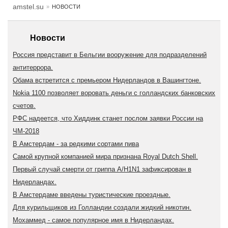
amstel.su
НОВОСТИ
Новости
Россия представит в Бельгии вооружение для подразделений
антитеррора.
Обама встретится с премьером Нидерландов в Вашингтоне.
Nokia 1100 позволяет воровать деньги с голландских банковских
счетов.
РФС надеется, что Хиддинк станет послом заявки России на
ЧМ-2018
В Амстердам - за редкими сортами пива
Самой крупной компанией мира признана Royal Dutch Shell.
Первый случай смерти от гриппа A/H1N1 зафиксирован в
Нидерландах.
В Амстердаме введены туристические проездные.
Для курильщиков из Голландии создали жидкий никотин.
Мохаммед - самое популярное имя в Нидерландах.